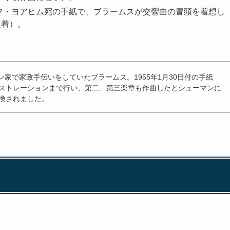
ゼフ・ヨアヒム宛の手紙で、ブラームスが交響曲の冒頭を着想し
定着）。
ン家で家政手伝いをしていたブラームス。1955年1月30日付の手紙
ストレーションまで行い、第二、第三楽章も作曲したとシューマンに
換されました。