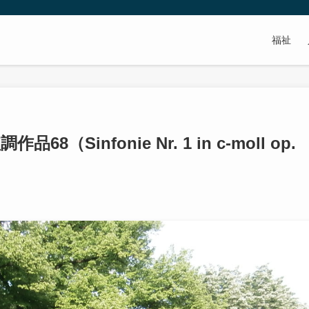
福祉
Sinfonie Nr. 1 in c-moll op.