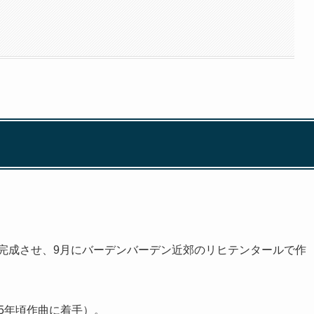
ぼ完成させ、9月にバーデンバーデン近郊のリヒテンタールで作
55年頃作曲に着手）。