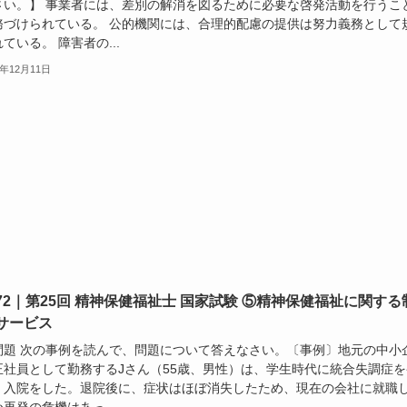
さい。】 事業者には、差別の解消を図るために必要な啓発活動を行うこ
務づけられている。 公的機関には、合理的配慮の提供は努力義務として
ている。 障害者の...
3年12月11日
72｜第25回 精神保健福祉士 国家試験 ⑤精神保健福祉に関する
サービス
問題 次の事例を読んで、問題について答えなさい。〔事例〕地元の中小
正社員として勤務するJさん（55歳、男性）は、学生時代に統合失調症を
、入院をした。退院後に、症状はほぼ消失したため、現在の会社に就職
再発の危機はあっ...