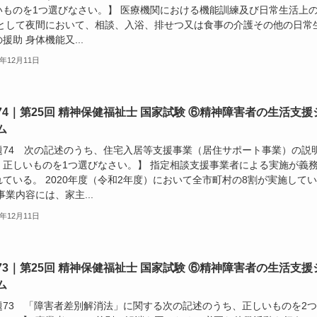
いものを1つ選びなさい。】 医療機関における機能訓練及び日常生活上
主として夜間において、相談、入浴、排せつ又は食事の介護その他の日常
援助 身体機能又...
3年12月11日
74｜第25回 精神保健福祉士 国家試験 ⑥精神障害者の生活支援
ム
題74 次の記述のうち、住宅入居等支援事業（居住サポート事業）の説
、正しいものを1つ選びなさい。】 指定相談支援事業者による実施が義
ている。 2020年度（令和2年度）において全市町村の8割が実施してい
事業内容には、家主...
3年12月11日
73｜第25回 精神保健福祉士 国家試験 ⑥精神障害者の生活支援
ム
題73 「障害者差別解消法」に関する次の記述のうち、正しいものを2