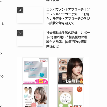
シ
エンパワメントアプローチ｜ソ
ーシャルワーカーが知っておき
たいモデル・アプローチの学び
～試験対策を超えて
する
社会福祉士学習の記録｜レポー
ト(5) 第2回(1)『相談援助の理
論と方法②』(a)専門的な援助
関係とは
シ
する
シ