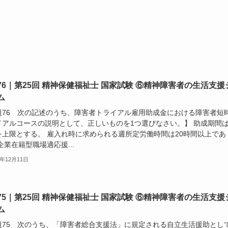
76｜第25回 精神保健福祉士 国家試験 ⑥精神障害者の生活支援
ム
題76 次の記述のうち、障害者トライアル雇用助成金における障害者短
イアルコースの説明として、正しいものを1つ選びなさい。】 助成期間は
を上限とする。 雇入れ時に求められる週所定労働時間は20時間以上であ
企業在籍型職場適応援...
3年12月11日
75｜第25回 精神保健福祉士 国家試験 ⑥精神障害者の生活支援
ム
題75 次のうち、「障害者総合支援法」に規定される自立生活援助とし