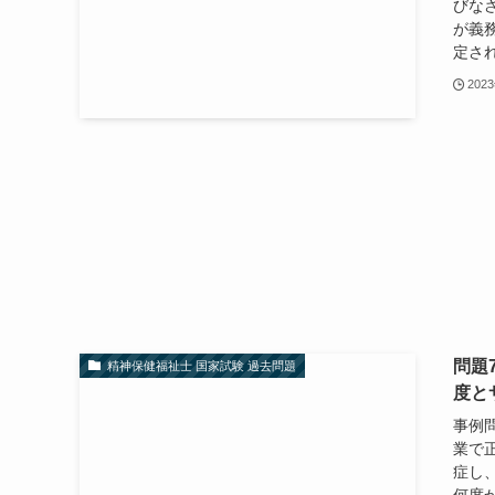
びな
が義
定され
202
問題
精神保健福祉士 国家試験 過去問題
度と
事例
業で
症し
何度か