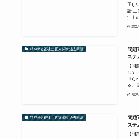
正し
話 
活上の
202
問題
精神保健福祉士 国家試験 過去問題
ステ
【問
して
けられ
る。 
202
問題
精神保健福祉士 国家試験 過去問題
ステ
【問