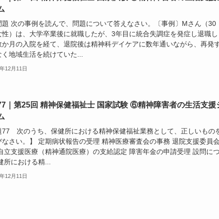
ム
問題 次の事例を読んで、問題について答えなさい。〔事例〕Mさん（30
女性）は、大学卒業後に就職したが、3年目に統合失調症を発症し退職し
数か月の入院を経て、退院後は精神科デイケアに数年通いながら、再発
く地域生活を続けていた...
3年12月11日
77｜第25回 精神保健福祉士 国家試験 ⑥精神障害者の生活支援
ム
題77 次のうち、保健所における精神保健福祉業務として、正しいもの
びなさい。】 定期病状報告の受理 精神医療審査会の事務 退院支援委員
 自立支援医療（精神通院医療）の支給認定 障害年金の申請受理 設問に
健所における精...
3年12月11日