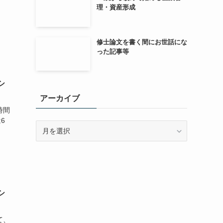
理・資産形成
修士論文を書く間にお世話にな
った記事等
シ
アーカイブ
時間
6
シ
て、