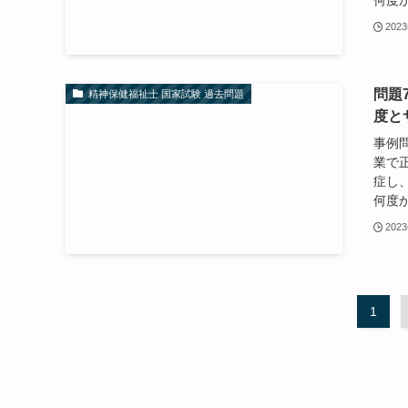
202
問題
精神保健福祉士 国家試験 過去問題
度と
事例
業で
症し
何度か
202
1