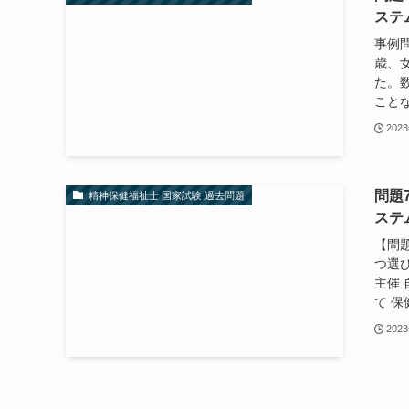
ステ
事例
歳、
た。
ことな
202
問題
精神保健福祉士 国家試験 過去問題
ステ
【問
つ選
主催
て 保
202