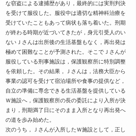
な窃盗による逮捕歴があり，最終的には実刑判決
を受けて服役した。服役中は適切な精神科治療を
受けていたこともあって病状も落ち着いた。刑期
が終わる時期が近づいてきたが，身元引受人のい
ないＪさんは出所後の生活基盤もなく，再出発は
極めて困難なことが予測された。そこでＪさんが
服役している刑事施設は，保護観察所に特別調整
を依頼した。その結果，Ｊさんは，法務大臣から
事業の認可を受けて宿泊場所や食事の提供など，
自立の準備に専念できる生活基盤を提供している
Ｗ施設へ，保護観察所の長の委託により入所が決
まり，刑期満了日にそのまま入所となり再出発へ
の道を歩み始めた。
次のうち，Ｊさんが入所したＷ施設として，正し