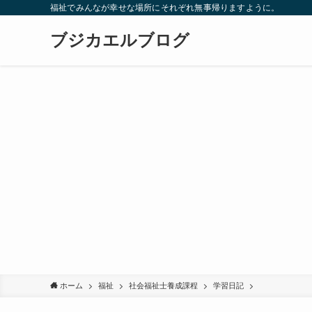
福祉でみんなが幸せな場所にそれぞれ無事帰りますように。
ブジカエルブログ
ホーム
福祉
社会福祉士養成課程
学習日記