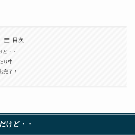
目次
けど・・
当たり中
提出完了！
んだけど・・